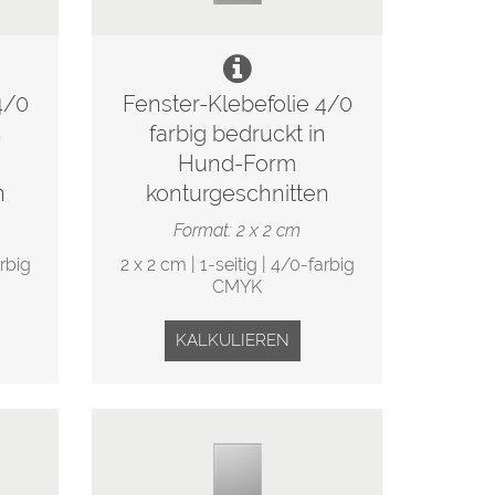
4/0
Fenster-Klebefolie 4/0
n
farbig bedruckt in
Hund-Form
n
konturgeschnitten
Format: 2 x 2 cm
arbig
2 x 2 cm | 1-seitig | 4/0-farbig
CMYK
KALKULIEREN