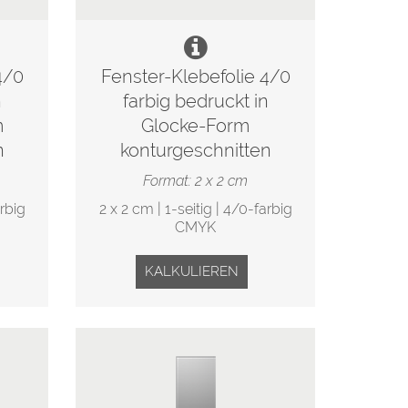
4/0
Fenster-Klebefolie 4/0
n
farbig bedruckt in
m
Glocke-Form
n
konturgeschnitten
Format: 2 x 2 cm
arbig
2 x 2 cm | 1-seitig | 4/0-farbig
CMYK
KALKULIEREN