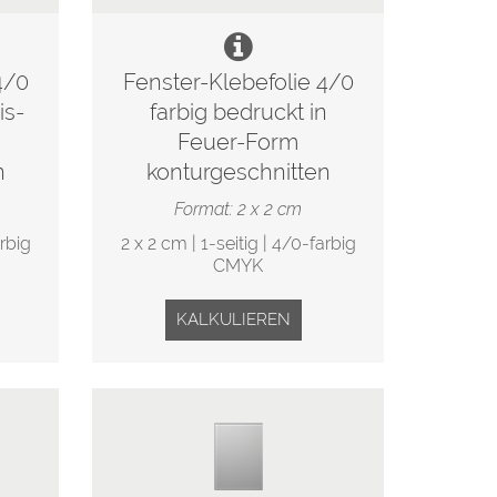
4/0
Fenster-Klebefolie 4/0
is-
farbig bedruckt in
Feuer-Form
n
konturgeschnitten
Format: 2 x 2 cm
arbig
2 x 2 cm | 1-seitig | 4/0-farbig
CMYK
KALKULIEREN