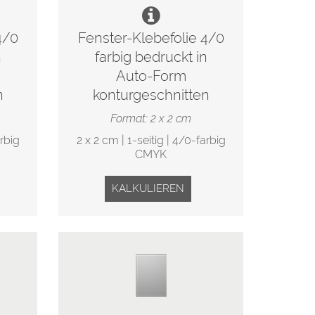
4/0
Fenster-Klebefolie 4/0
n
farbig bedruckt in
Auto-Form
n
konturgeschnitten
Format: 2 x 2 cm
arbig
2 x 2 cm | 1-seitig | 4/0-farbig
CMYK
KALKULIEREN