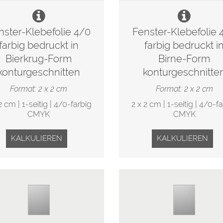
nster-Klebefolie 4/0
Fenster-Klebefolie 
farbig bedruckt in
farbig bedruckt i
Bierkrug-Form
Birne-Form
konturgeschnitten
konturgeschnitte
Format: 2 x 2 cm
Format: 2 x 2 cm
2 cm | 1-seitig | 4/0-farbig
2 x 2 cm | 1-seitig | 4/0-f
CMYK
CMYK
KALKULIEREN
KALKULIEREN