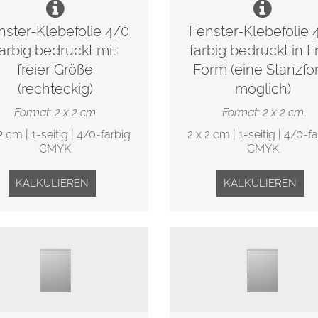
nster-Klebefolie 4/0
Fenster-Klebefolie 
farbig bedruckt mit
farbig bedruckt in Fr
freier Größe
Form (eine Stanzf
(rechteckig)
möglich)
Format: 2 x 2 cm
Format: 2 x 2 cm
2 cm | 1-seitig | 4/0-farbig
2 x 2 cm | 1-seitig | 4/0-f
CMYK
CMYK
KALKULIEREN
KALKULIEREN