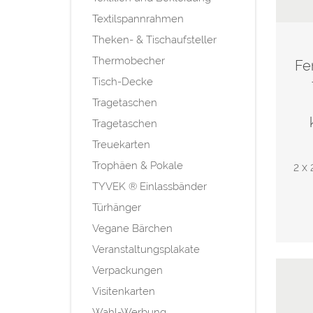
Textilspannrahmen
Theken- & Tischaufsteller
Thermobecher
Fe
Tisch-Decke
Tragetaschen
Tragetaschen
Treuekarten
Trophäen & Pokale
2 x 
TYVEK ® Einlassbänder
Türhänger
Vegane Bärchen
Veranstaltungsplakate
Verpackungen
Visitenkarten
Wahl-Werbung