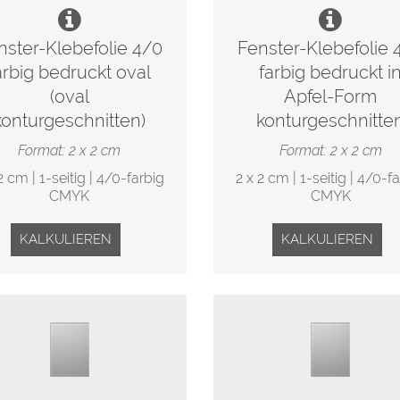
nster-Klebefolie 4/0
Fenster-Klebefolie 
arbig bedruckt oval
farbig bedruckt i
(oval
Apfel-Form
konturgeschnitten)
konturgeschnitte
Format: 2 x 2 cm
Format: 2 x 2 cm
2 cm | 1-seitig | 4/0-farbig
2 x 2 cm | 1-seitig | 4/0-f
CMYK
CMYK
KALKULIEREN
KALKULIEREN