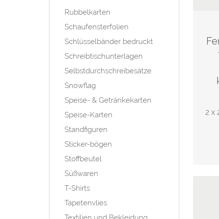
Rubbelkarten
Schaufensterfolien
Fe
Schlüsselbänder bedruckt
Schreibtischunterlagen
Selbstdurchschreibesätze
Snowflag
Speise- & Getränkekarten
2 x 
Speise-Karten
Standfiguren
Sticker-bögen
Stoffbeutel
Süßwaren
T-Shirts
Tapetenvlies
Textilien und Bekleidung