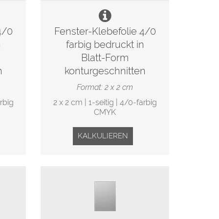
4/0
Fenster-Klebefolie 4/0
n
farbig bedruckt in
Blatt-Form
n
konturgeschnitten
Format: 2 x 2 cm
arbig
2 x 2 cm | 1-seitig | 4/0-farbig
CMYK
KALKULIEREN