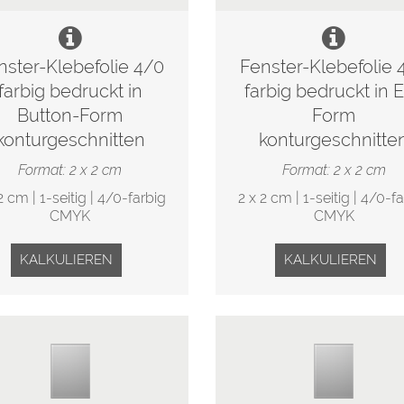
nster-Klebefolie 4/0
Fenster-Klebefolie 
farbig bedruckt in
farbig bedruckt in E
Button-Form
Form
konturgeschnitten
konturgeschnitte
Format: 2 x 2 cm
Format: 2 x 2 cm
2 cm | 1-seitig | 4/0-farbig
2 x 2 cm | 1-seitig | 4/0-f
CMYK
CMYK
KALKULIEREN
KALKULIEREN