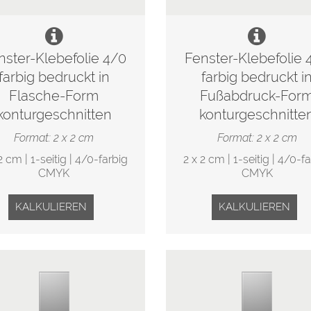
nster-Klebefolie 4/0
Fenster-Klebefolie 
farbig bedruckt in
farbig bedruckt i
Flasche-Form
Fußabdruck-For
konturgeschnitten
konturgeschnitte
Format: 2 x 2 cm
Format: 2 x 2 cm
2 cm | 1-seitig | 4/0-farbig
2 x 2 cm | 1-seitig | 4/0-f
CMYK
CMYK
KALKULIEREN
KALKULIEREN