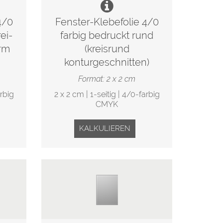
4/0
Fenster-Klebefolie 4/0
ei-
farbig bedruckt rund
orm
(kreisrund
konturgeschnitten)
Format: 2 x 2 cm
arbig
2 x 2 cm | 1-seitig | 4/0-farbig
CMYK
KALKULIEREN